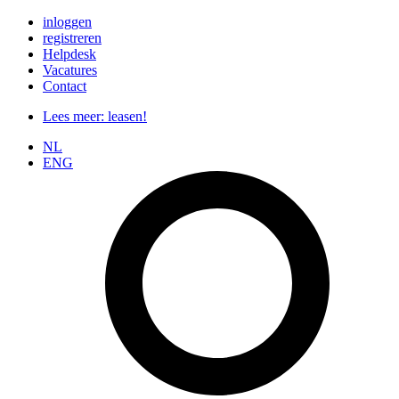
Ga
inloggen
naar
registreren
de
Helpdesk
inhoud
Vacatures
Contact
Lees meer: leasen!
NL
ENG