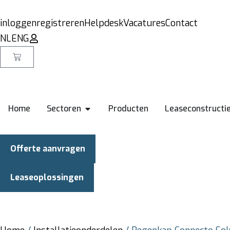
inloggen
registreren
Helpdesk
Vacatures
Contact
NL
ENG
Home
Sectoren
Producten
Leaseconstructi
Offerte aanvragen
Leaseoplossingen