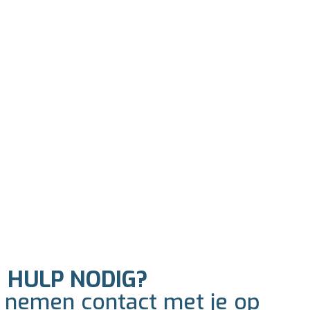
E
HULP NODIG?
j nemen contact met je op