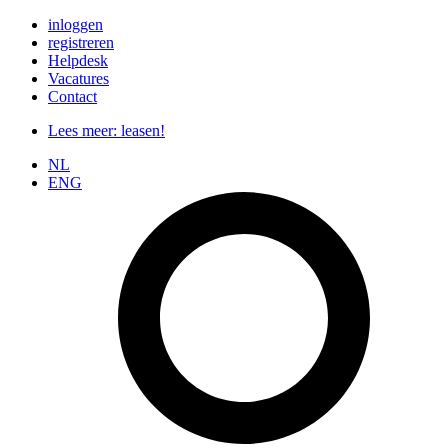
Ga
inloggen
naar
registreren
de
Helpdesk
inhoud
Vacatures
Contact
Lees meer: leasen!
NL
ENG