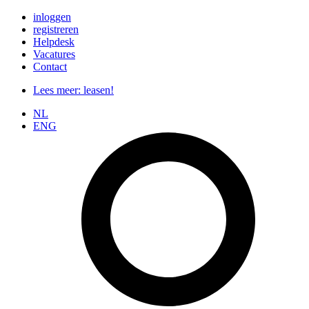
Ga
inloggen
naar
registreren
de
Helpdesk
inhoud
Vacatures
Contact
Lees meer: leasen!
NL
ENG