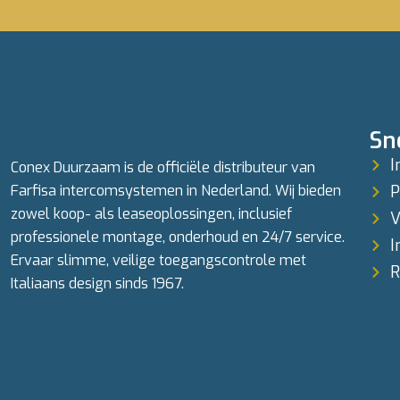
Sn
I
Conex Duurzaam is de officiële distributeur van
Farfisa intercomsystemen in Nederland. Wij bieden
P
zowel koop- als leaseoplossingen, inclusief
V
professionele montage, onderhoud en 24/7 service.
I
Ervaar slimme, veilige toegangscontrole met
R
Italiaans design sinds 1967.