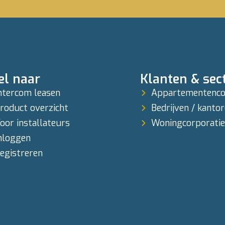
el naar
Klanten & sec
ntercom leasen
Appartementenc
roduct overzicht
Bedrijven / kanto
oor installateurs
Woningcorporatie
nloggen
egistreren