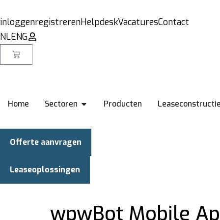
inloggen
registreren
Helpdesk
Vacatures
Contact
NL
ENG
Home
Sectoren
Producten
Leaseconstructi
Offerte aanvragen
Leaseoplossingen
wpwBot Mobile A