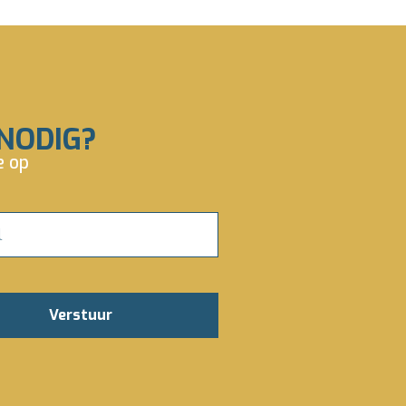
NODIG?
e op
Verstuur