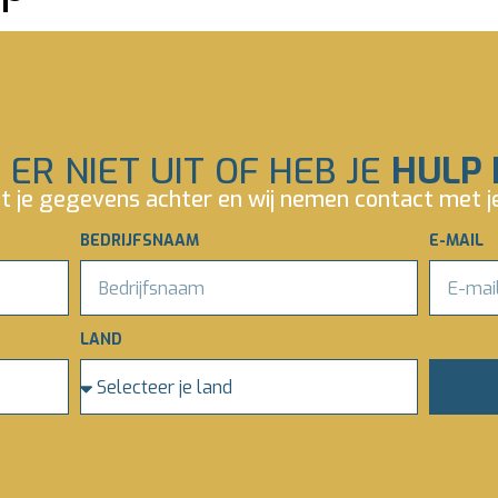
 ER NIET UIT OF HEB JE
HULP 
t je gegevens achter en wij nemen contact met j
BEDRIJFSNAAM
E-MAIL
LAND