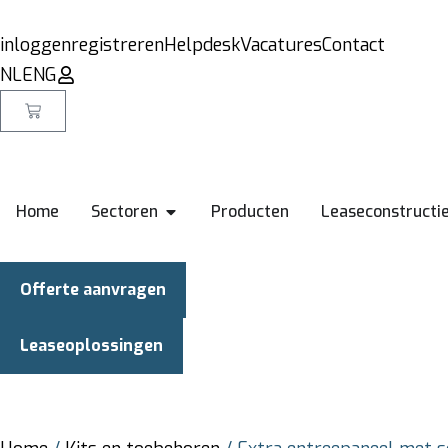
inloggen
registreren
Helpdesk
Vacatures
Contact
NL
ENG
Home
Sectoren
Producten
Leaseconstructi
Offerte aanvragen
Leaseoplossingen