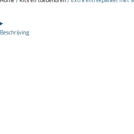
Home
/
Kits en toebehoren
/ Extra entreepaneel met s
Beschrijving