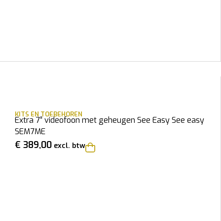
KITS EN TOEBEHOREN
Extra 7″ videofoon met geheugen See Easy See easy
SEM7ME
€
389,00
excl. btw