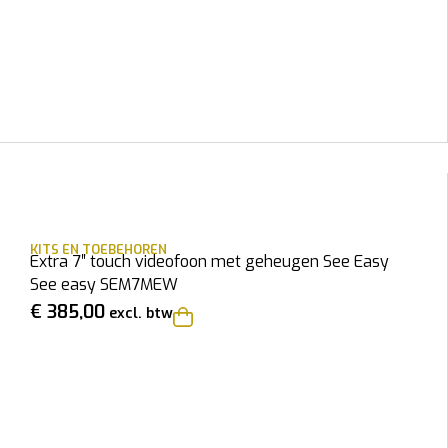
KITS EN TOEBEHOREN
Extra 7″ touch videofoon met geheugen See Easy
See easy SEM7MEW
€
385,00
excl. btw