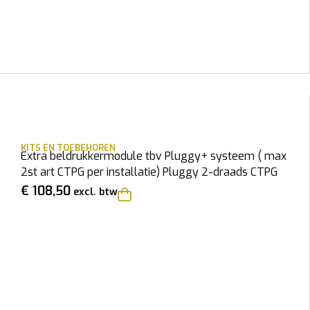
KITS EN TOEBEHOREN
Extra beldrukkermodule tbv Pluggy+ systeem ( max
2st art CTPG per installatie) Pluggy 2-draads CTPG
€
108,50
excl. btw