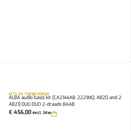
KITS EN TOEBEHOREN
ALBA audio basis kit (CA2144AB, 2221MQ, AB20 and 2
AB21) DUO DUO 2-draads BAAB
€
456,00
excl. btw