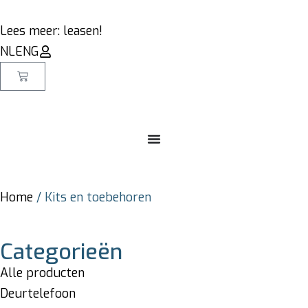
Lees meer: leasen!
NL
ENG
Home
/ Kits en toebehoren
Categorieën
Alle producten
Deurtelefoon