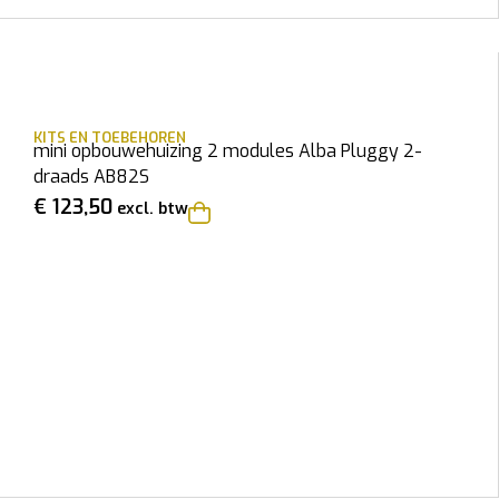
KITS EN TOEBEHOREN
mini opbouwehuizing 2 modules Alba Pluggy 2-
draads AB82S
€
123,50
excl. btw