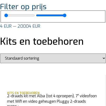
Filter op prijs
4
EUR
—
20004
EUR
Kits en toebehoren
KITS EN TOEBEHOREN
2-draads kit met Alba (tot 4 oproepen), 7″ videofoon
met Wifi en video geheugen Pluggy 2-draads