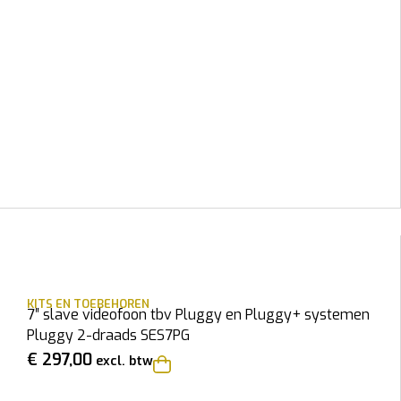
KITS EN TOEBEHOREN
7″ slave videofoon tbv Pluggy en Pluggy+ systemen
Pluggy 2-draads SES7PG
€
297,00
excl. btw