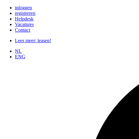
Ga
inloggen
naar
registreren
de
Helpdesk
inhoud
Vacatures
Contact
Lees meer: leasen!
NL
ENG